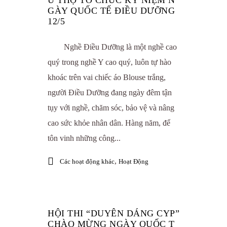
Ú THỌ TỔ CHỨC KỶ NIỆM N
GÀY QUỐC TẾ ĐIỀU DƯỠNG
12/5
Nghề Điều Dưỡng là một nghề cao
quý trong nghề Y cao quý, luôn tự hào
khoác trên vai chiếc áo Blouse trắng,
người Điều Dưỡng đang ngày đêm tận
tụy với nghề, chăm sóc, bảo vệ và nâng
cao sức khỏe nhân dân. Hàng năm, để
tôn vinh những công...
,
Các hoạt động khác
Hoạt Động
HỘI THI “DUYÊN DÁNG CYP”
CHÀO MỪNG NGÀY QUỐC T