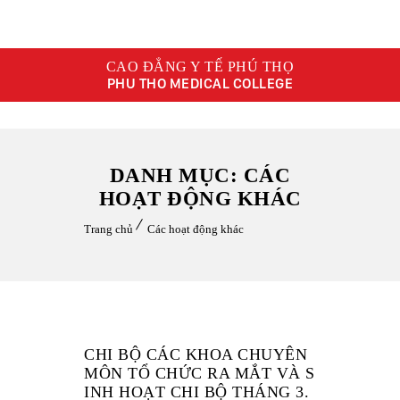
CAO ĐẲNG Y TẾ PHÚ THỌ
PHU THO MEDICAL COLLEGE
DANH MỤC: CÁC
HOẠT ĐỘNG KHÁC
Trang chủ
Các hoạt động khác
CHI BỘ CÁC KHOA CHUYÊN
MÔN TỔ CHỨC RA MẮT VÀ S
INH HOẠT CHI BỘ THÁNG 3.