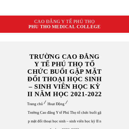
CAO ĐẲNG Y TẾ PHÚ THỌ
PHU THO MEDICAL COLLEGE
TRƯỜNG CAO ĐẲNG
Y TẾ PHÚ THỌ TỔ
CHỨC BUỔI GẶP MẶT
ĐỐI THOẠI HỌC SINH
– SINH VIÊN HỌC KỲ
II NĂM HỌC 2021-2022
Trang chủ
Hoạt Động
Trường Cao đẳng Y tế Phú Thọ tổ chức buổi gặ
p mặt đối thoại học sinh – sinh viên học kỳ II n